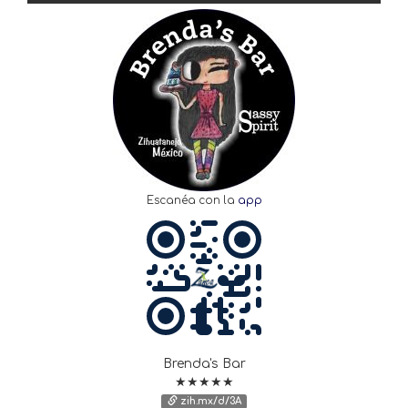
Escanéa con la
app
Brenda's Bar
★★★★★
zih.mx/d/3A