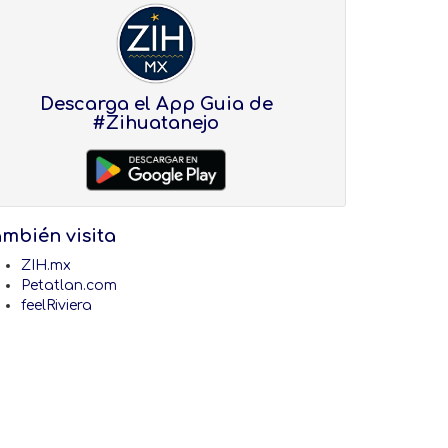
Descarga el App Guia de
#Zihuatanejo
ambién visita
ZIH.mx
Petatlan.com
feelRiviera