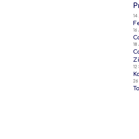
P
14
F
16
C
18
C
Z
12
K
26
T