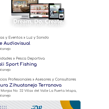
tas y Eventos » Luz y Sonido
te Audiovisual
atanejo
vidades » Pesca Deportiva
ali Sport Fishing
atanejo
icios Profesionales » Asesores y Consultores
ura Zihuatanejo Terranova
 Monjas No. 32 Villas del Valle La Puerta Ixtapa,
atanejo