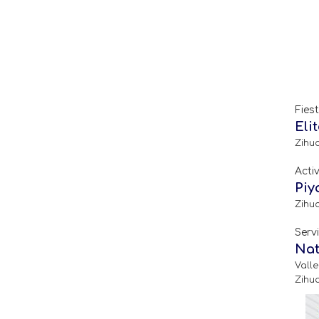
Fies
Eli
Zihu
Acti
Piy
Zihu
Serv
Nat
Valle
Zihu