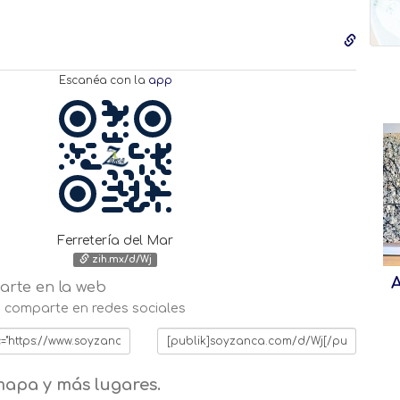
Escanéa con la
app
Ferretería del Mar
zih.mx/d/Wj
A
rte en la web
 o comparte en redes sociales
mapa y más lugares.