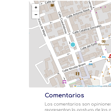
+
−
Leaflet
|
©
OpenStreetMap
contribu
Comentarios
Los comentarios son opiniones
representan la postura de los a