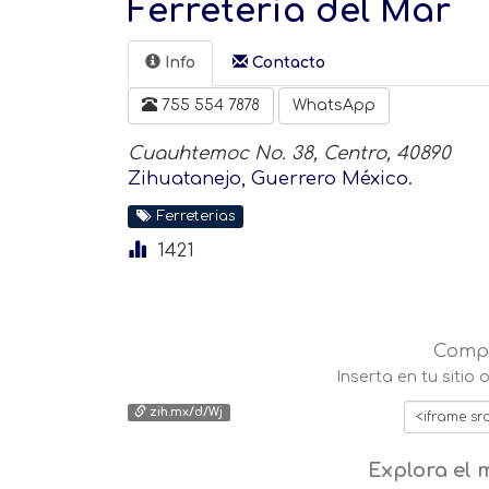
Ferretería del Mar
Info
Contacto️
755 554 7878
WhatsApp
Cuauhtemoc No. 38, Centro, 40890
Zihuatanejo, Guerrero México.
Ferreterias
1421
Compa
Inserta en tu sitio
zih.mx/d/Wj
Explora el 