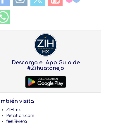
Descarga el App Guia de
#Zihuatanejo
ambién visita
ZIH.mx
Petatlan.com
feelRiviera