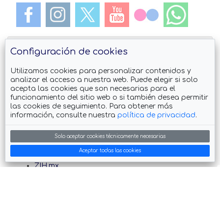
Configuración de cookies
Utilizamos cookies para personalizar contenidos y
analizar el acceso a nuestra web. Puede elegir si solo
acepta las cookies que son necesarias para el
Descarga el App Guia de #Zihuatanejo
funcionamiento del sitio web o si también desea permitir
las cookies de seguimiento. Para obtener más
información, consulte nuestra
política de privacidad
.
Solo aceptar cookies técnicamente necesarias
También visita
Aceptar todas las cookies
ZIH.mx
Petatlan.com
feelRiviera