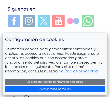
Siguenos en
Configuración de cookies
Utilizamos cookies para personalizar contenidos y
analizar el acceso a nuestra web. Puede elegir si solo
acepta las cookies que son necesarias para el
Descarga el App Guia de #Zihuatanejo
funcionamiento del sitio web o si también desea permitir
las cookies de seguimiento. Para obtener más
información, consulte nuestra
política de privacidad
.
Solo aceptar cookies técnicamente necesarias
También visita
Aceptar todas las cookies
ZIH.mx
Petatlan.com
feelRiviera