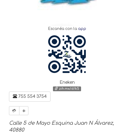
Escanéa con la
app
Eneken
zih.mx/d/kS
755 554 3754
💳
❄️
Calle 5 de Mayo Esquina Juan N Álvarez,
40880