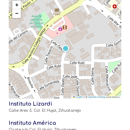
+
−
Leaflet
|
©
OpenStreetMap
contributors
Instituto Lizardi
Calle Ares 5, Col. El Hujal, Zihuatanejo
Instituto América
Ocote s/n Col. El Hujal, Zihuatanejo