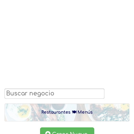
Restaurantes 🍽 Menús