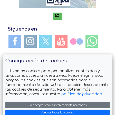
Siguenos en
Configuración de cookies
Utilizamos cookies para personalizar contenidos y
analizar el acceso a nuestra web. Puede elegir si solo
acepta las cookies que son necesarias para el
Descarga el App Guia de #Zihuatanejo
funcionamiento del sitio web o si también desea permitir
las cookies de seguimiento. Para obtener más
información, consulte nuestra
política de privacidad
.
Solo aceptar cookies técnicamente necesarias
También visita
Aceptar todas las cookies