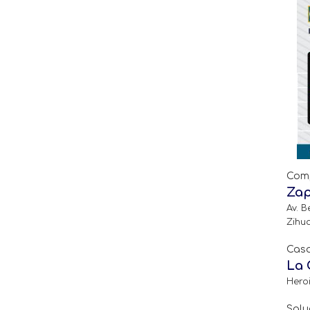
Comp
Zap
Av. B
Zihu
Casa
La 
Heroi
Salu