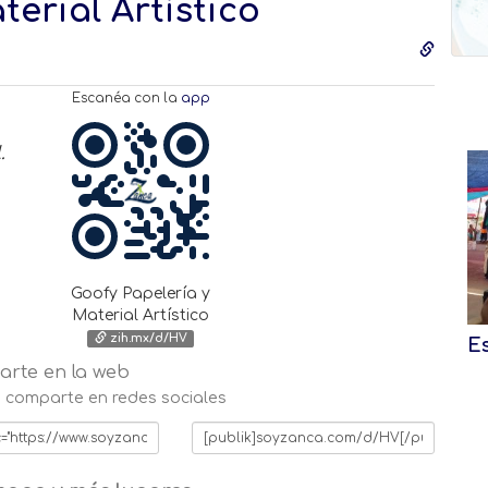
terial Artístico
Escanéa con la
app
.
Goofy Papelería y
Material Artístico
zih.mx/d/HV
Es
rte en la web
 o comparte en redes sociales