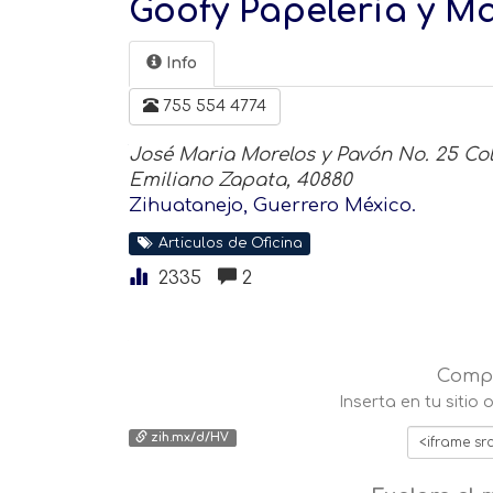
Goofy Papelería y Ma
Info
755 554 4774
José Maria Morelos y Pavón No. 25 Col
Emiliano Zapata, 40880
Zihuatanejo, Guerrero México.
Articulos de Oficina
2335
2
Compa
Inserta en tu sitio
zih.mx/d/HV