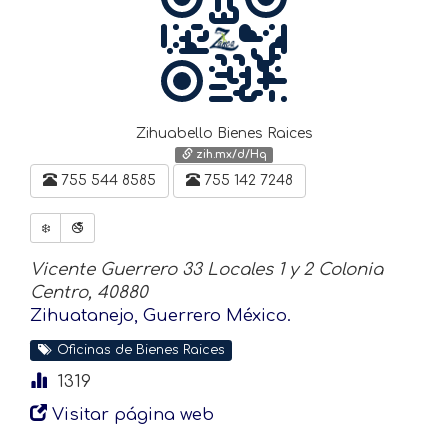
Zihuabello Bienes Raices
zih.mx/d/Hq
755 544 8585
755 142 7248
❄️
🚭
Vicente Guerrero 33 Locales 1 y 2 Colonia
Centro, 40880
Zihuatanejo, Guerrero México.
Oficinas de Bienes Raices
1319
Visitar página web