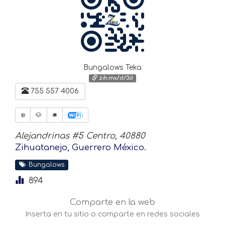
Bungalows Teka
zih.mx/d/3d
755 557 4006
❄️
🐶
🛎
Alejandrinas #5 Centro, 40880
Zihuatanejo, Guerrero México.
Bungalows
894
Comparte en la web
Inserta en tu sitio o comparte en redes sociales