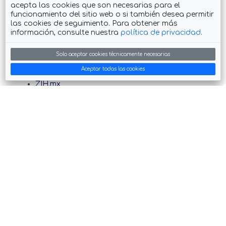
acepta las cookies que son necesarias para el
Descarga el App Guia de #Zihuatanejo
funcionamiento del sitio web o si también desea permitir
las cookies de seguimiento. Para obtener más
información, consulte nuestra
política de privacidad
.
Solo aceptar cookies técnicamente necesarias
También visita
Aceptar todas las cookies
ZIH.mx
Petatlan.com
feelRiviera
Hecho con ❤ en Zihuatanejo
Copyright © 2026 Soy Zanca ·
contacto
·
legal
·
anúnciate
Powered by
ZihWeb