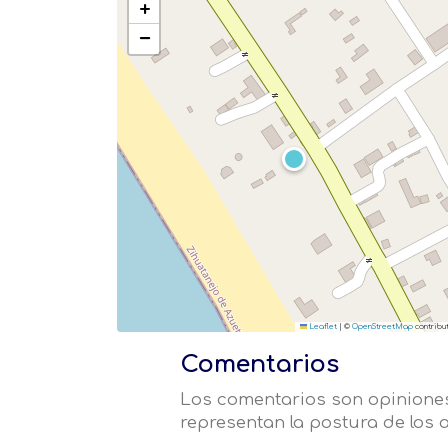
+
−
Leaflet
|
©
OpenStreetMap
contribu
Comentarios
Los comentarios son opiniones
representan la postura de los a