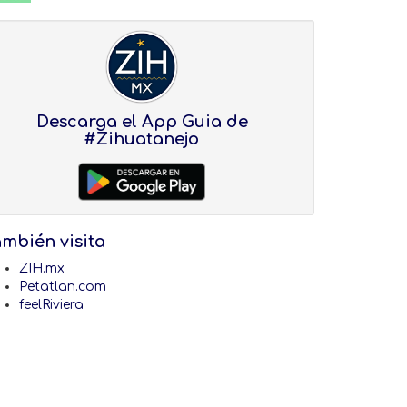
Descarga el App Guia de
#Zihuatanejo
ambién visita
ZIH.mx
Petatlan.com
feelRiviera