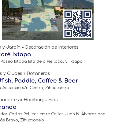
 y Jardín » Decoración de Interiores
oré Ixtapa
 Paseo Ixtapa Isla de a Pie local 3, Ixtapa
s y Clubes » Botaneros
fish, Paddle, Coffee & Beer
o Ascencio s/n Centro, Zihuatanejo
aurantes » Hamburguesas
mando
or Carlos Pellicer entre Calles Juan N. Álvarez and
lás Bravo, Zihuatanejo