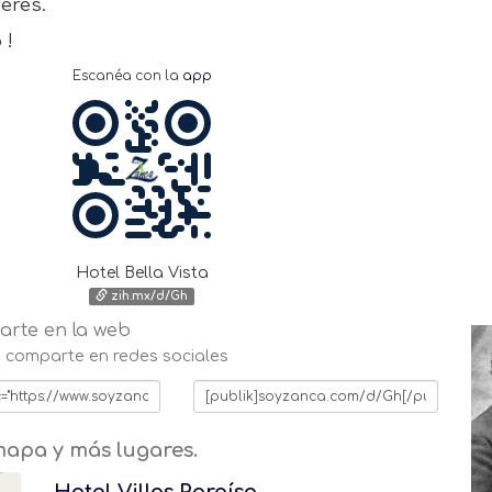
eres.
 !
Escanéa con la
app
Hotel Bella Vista
zih.mx/d/Gh
rte en la web
 o comparte en redes sociales
mapa y más lugares.