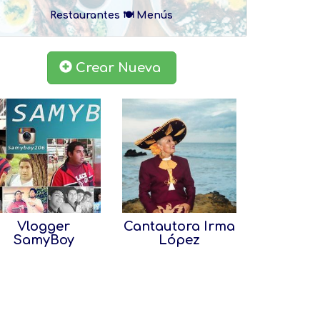
Restaurantes 🍽 Menús
Crear Nueva
Vlogger
Cantautora Irma
SamyBoy
López