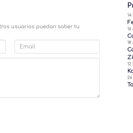
P
14
F
otros usuarios puedan saber tu
16
C
18
C
Z
12
K
26
T