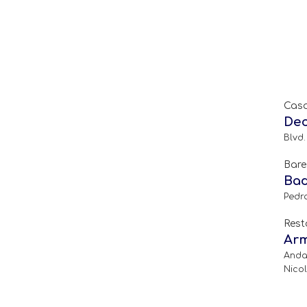
Casa
Dec
Blvd.
Bare
Bad
Pedr
Rest
Ar
Andad
Nico