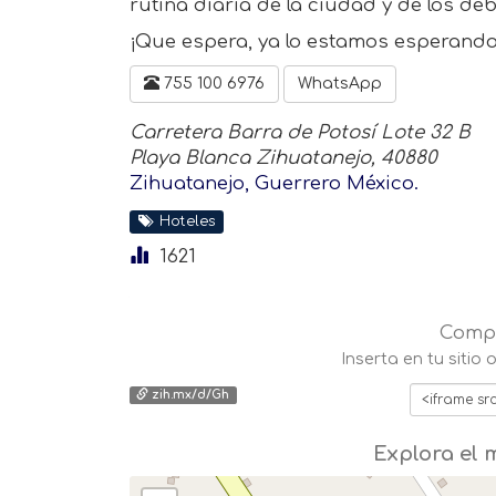
rutina diaria de la ciudad y de los deb
¡Que espera, ya lo estamos esperando
755 100 6976
WhatsApp
Carretera Barra de Potosí Lote 32 B
Playa Blanca Zihuatanejo, 40880
Zihuatanejo, Guerrero México.
Hoteles
1621
Compa
Inserta en tu sitio
zih.mx/d/Gh
Explora el 