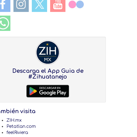
Descarga el App Guia de
#Zihuatanejo
ambién visita
ZIH.mx
Petatlan.com
feelRiviera