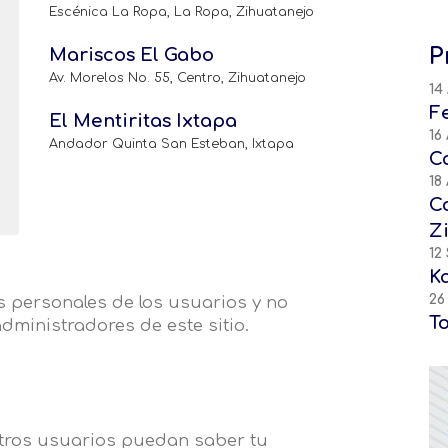
Escénica La Ropa, La Ropa, Zihuatanejo
P
Mariscos El Gabo
Av. Morelos No. 55, Centro, Zihuatanejo
14
F
El Mentiritas Ixtapa
16
Andador Quinta San Esteban, Ixtapa
C
18
C
Z
12
K
26
 personales de los usuarios y no
T
dministradores de este sitio.
otros usuarios puedan saber tu