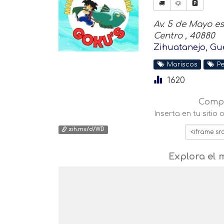
🚚
🐶
🅿️
Av. 5 de Mayo es
Centro , 40880
Zihuatanejo, Gu
Mariscos
Pe
1620
Compa
Inserta en tu sitio
zih.mx/d/WD
Explora el 