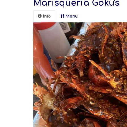
Marisquería Goku's
Info
Menu