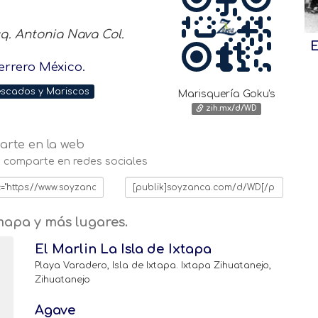
q. Antonia Nava Col.
E
errero México.
scados y Mariscos
Marisquería Goku's
zih.mx/d/WD
rte en la web
 o comparte en redes sociales
mapa y más lugares.
El Marlin La Isla de Ixtapa
Playa Varadero, Isla de Ixtapa. Ixtapa Zihuatanejo,
Zihuatanejo
Agave