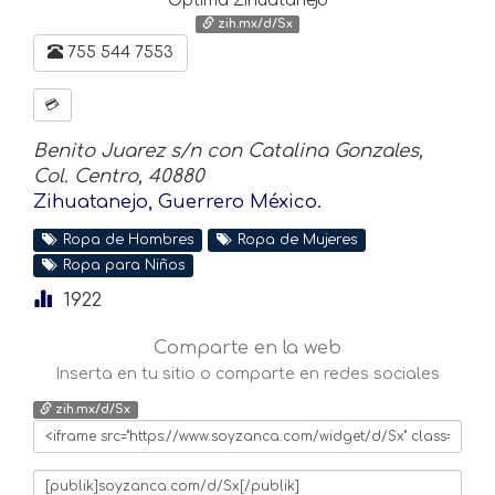
Optima Zihuatanejo
zih.mx/d/Sx
755 544 7553
💳
Benito Juarez s/n con Catalina Gonzales,
Col. Centro, 40880
Zihuatanejo, Guerrero México.
Ropa de Hombres
Ropa de Mujeres
Ropa para Niños
1922
Comparte en la web
Inserta en tu sitio o comparte en redes sociales
zih.mx/d/Sx