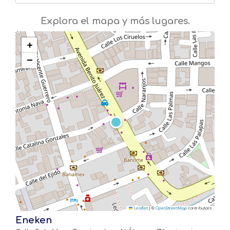
Explora el mapa y más lugares.
+
−
Leaflet
|
©
OpenStreetMap
contributors
Eneken