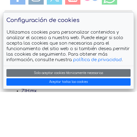
Configuración de cookies
Utilizamos cookies para personalizar contenidos y
analizar el acceso a nuestra web. Puede elegir si solo
acepta las cookies que son necesarias para el
Descarga el App Guia de #Zihuatanejo
funcionamiento del sitio web o si también desea permitir
las cookies de seguimiento. Para obtener más
información, consulte nuestra
política de privacidad
.
Solo aceptar cookies técnicamente necesarias
También visita
Aceptar todas las cookies
ZIH.mx
Petatlan.com
feelRiviera