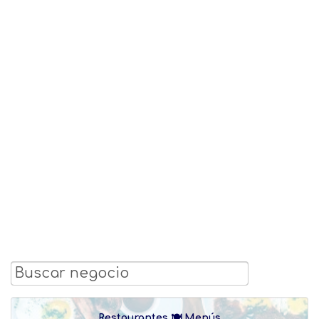
Restaurantes 🍽 Menús