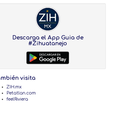
Descarga el App Guia de
#Zihuatanejo
ambién visita
ZIH.mx
Petatlan.com
feelRiviera