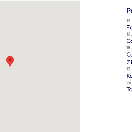
P
14
F
16
C
18
C
Z
12
K
26
T