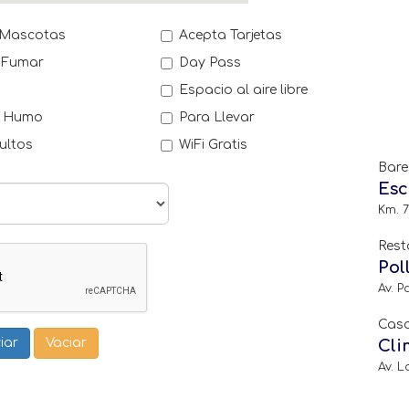
 Mascotas
Acepta Tarjetas
 Fumar
Day Pass
a
Espacio al aire libre
e Humo
Para Llevar
ultos
WiFi Gratis
Bare
Esc
Km. 7
Rest
Pol
Av. P
Casa
Cli
Av. L